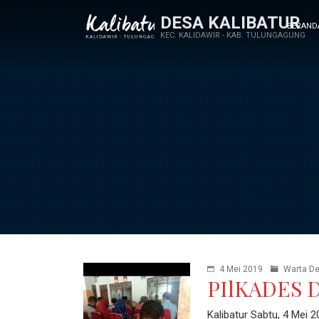
DESA KALIBATUR
BERAND
KEC. KALIDAWIR - KAB. TULUNGAGUNG
4 Mei 2019
Warta D
PIlKADES 
Kalibatur Sabtu, 4 Mei 