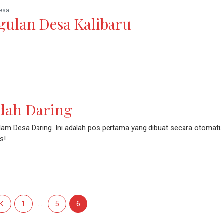
esa
gulan Desa Kalibaru
udah Daring
alam Desa Daring. Ini adalah pos pertama yang dibuat secara otomati
s!
Laman sebelumnya
Laman
Laman
Laman
1
…
5
6