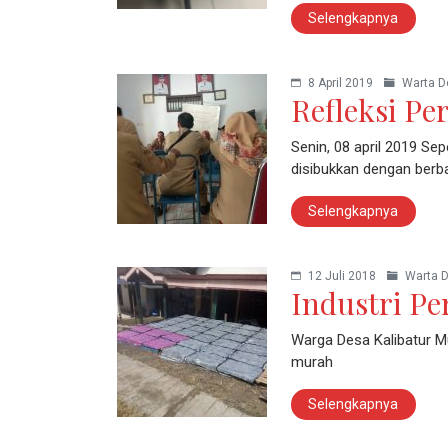
Selengkapnya
8 April 2019
Warta D
Refleksi Pe
Senin, 08 april 2019 Sep
disibukkan dengan berb
Selengkapnya
12 Juli 2018
Warta 
Industri P
Warga Desa Kalibatur M
murah
Selengkapnya