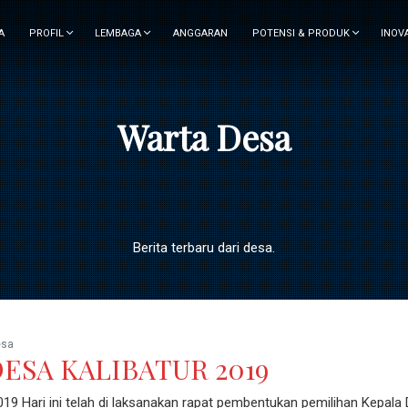
A
PROFIL
LEMBAGA
ANGGARAN
POTENSI & PRODUK
INOV
Warta Desa
Berita terbaru dari desa.
esa
DESA KALIBATUR 2019
2019 Hari ini telah di laksanakan rapat pembentukan pemilihan Kepala