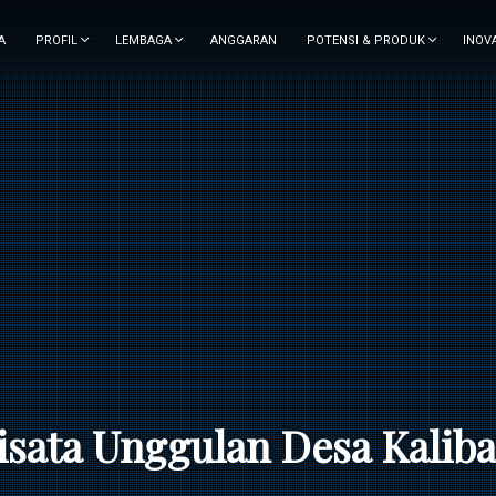
A
PROFIL
LEMBAGA
ANGGARAN
POTENSI & PRODUK
INOV
sata Unggulan Desa Kalib