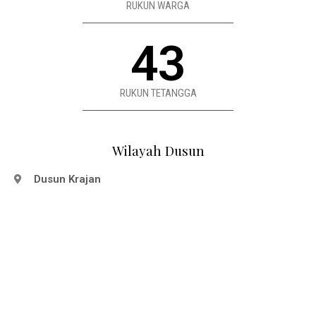
RUKUN WARGA
43
RUKUN TETANGGA
Wilayah Dusun
Dusun Krajan
Dusun Banaran
Dusun Darungan
Dusun Papar
Dusun Sine
Dusun Dawung
Batas Wilayah