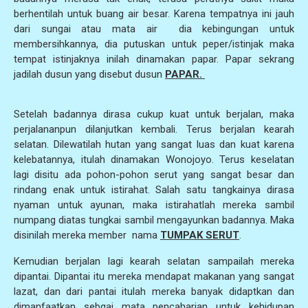
berhentilah untuk buang air besar. Karena tempatnya ini jauh
dari sungai atau mata air dia kebingungan untuk
membersihkannya, dia putuskan untuk peper/istinjak maka
tempat istinjaknya inilah dinamakan papar. Papar sekrang
jadilah dusun yang disebut dusun
PAPAR.
Setelah badannya dirasa cukup kuat untuk berjalan, maka
perjalananpun dilanjutkan kembali. Terus berjalan kearah
selatan. Dilewatilah hutan yang sangat luas dan kuat karena
kelebatannya, itulah dinamakan Wonojoyo. Terus keselatan
lagi disitu ada pohon-pohon serut yang sangat besar dan
rindang enak untuk istirahat. Salah satu tangkainya dirasa
nyaman untuk ayunan, maka istirahatlah mereka sambil
numpang diatas tungkai sambil mengayunkan badannya. Maka
disinilah mereka member nama
TUMPAK SERUT
.
Kemudian berjalan lagi kearah selatan sampailah mereka
dipantai. Dipantai itu mereka mendapat makanan yang sangat
lazat, dan dari pantai itulah mereka banyak didaptkan dan
dimanfaatkan sebgai mata pencaharian untuk kehidupan