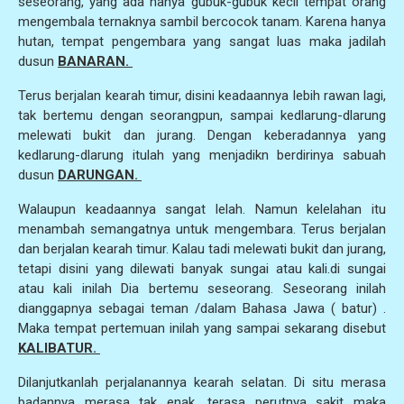
seseorang, yang ada hanya gubuk-gubuk kecil tempat orang
mengembala ternaknya sambil bercocok tanam. Karena hanya
hutan, tempat pengembara yang sangat luas maka jadilah
dusun
BANARAN.
Terus berjalan kearah timur, disini keadaannya lebih rawan lagi,
tak bertemu dengan seorangpun, sampai kedlarung-dlarung
melewati bukit dan jurang. Dengan keberadannya yang
kedlarung-dlarung itulah yang menjadikn berdirinya sabuah
dusun
DARUNGAN.
Walaupun keadaannya sangat lelah. Namun kelelahan itu
menambah semangatnya untuk mengembara. Terus berjalan
dan berjalan kearah timur. Kalau tadi melewati bukit dan jurang,
tetapi disini yang dilewati banyak sungai atau kali.di sungai
atau kali inilah Dia bertemu seseorang. Seseorang inilah
dianggapnya sebagai teman /dalam Bahasa Jawa ( batur) .
Maka tempat pertemuan inilah yang sampai sekarang disebut
KALIBATUR.
Dilanjutkanlah perjalanannya kearah selatan. Di situ merasa
badannya merasa tak enak, terasa perutnya sakit maka