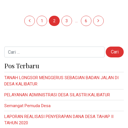
Navigasi pos
Laman sebelumnya
Laman
Laman
Laman
Laman
Laman berikutn
1
2
3
…
6
Cari untuk:
Pos Terbaru
TANAH LONGSOR MENGGERUS SEBAGIAN BADAN JALAN DI
DESA KALIBATUR
PELAYANAN ADMINISTRASI DESA SILASTRI.KALIBATUR
Semangat Pemuda Desa
LAPORAN REALISASI PENYERAPAN DANA DESA TAHAP II
TAHUN 2020